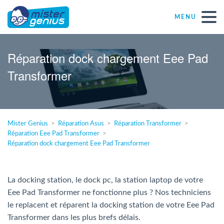
MENU
Réparations – Dépannages
Réparation dock chargement Eee Pad
Transformer
Magasins informatiques toutes marques
Particulier
Mister Genius
Réparation Asus
Réparation Transformer
Réparation Eee Pad Transformer
Indépendant
Réparation dock chargement Eee Pad Transformer
PME
La docking station, le dock pc, la station laptop de votre
Eee Pad Transformer ne fonctionne plus ? Nos techniciens
ASBL
le replacent et réparent la docking station de votre Eee Pad
Transformer dans les plus brefs délais.