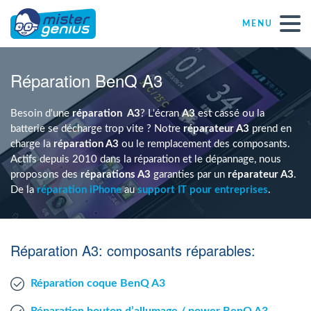
MENU
Réparations – Dépannages
Réparation BenQ A3
Magasins informatiques toutes marques
Besoin d'une
réparation
A3
? L'écran
A3
est cassé ou la
batterie se décharge trop vite ? Notre
réparateur A3
prend en
charge la
réparation A3
ou le remplacement des composants.
Particulier
Actifs depuis 2010 dans la réparation et le dépannage, nous
proposons des
réparations A3
garanties par un
réparateur A3
.
De la
réparation iPhone
au
support IT pour entreprises
.
Indépendant
PME
Réparation A3: composants réparables:
ASBL
Réparation coque BenQ A3