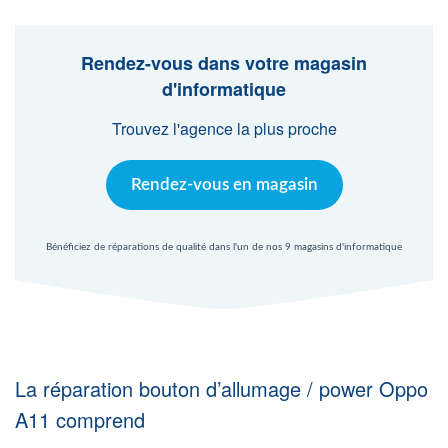
Agent Windows
Rendez-vous dans votre magasin
Agent Mac
d'informatique
Trouvez l'agence la plus proche
Fr
Nl
En
Rendez-vous en magasin
Bénéficiez de réparations de qualité dans l'un de nos 9 magasins d'informatique
La réparation bouton d’allumage / power Oppo
A11 comprend