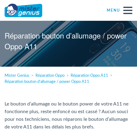
MENU
Réparations – Dépannages
Réparation bouton d’allumage / power
Oppo A11
Magasins informatiques toutes marques
Particulier
Mister Genius
Réparation Oppo
Réparation Oppo A11
Réparation bouton d’allumage / power Oppo A11
Indépendant
PME
Le bouton d’allumage ou le bouton power de votre A11 ne
fonctionne plus, reste enfoncé ou est cassé ? Aucun souci
pour nos techniciens, nous réparons le bouton d’allumage
ASBL
de votre A11 dans les délais les plus brefs.