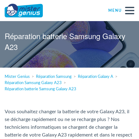
MENU
Réparations – Dépannages
Réparation batterie Samsung Galaxy
A23
Magasins informatiques toutes marques
Particulier
Mister Genius
Réparation Samsung
Réparation Galaxy A
Réparation Samsung Galaxy A23
Indépendant
Réparation batterie Samsung Galaxy A23
PME
Vous souhaitez changer la batterie de votre Galaxy A23, il
se décharge rapidement ou ne se recharge plus ? Nos
ASBL
techniciens informatiques se chargent de changer la
batterie de votre Galaxy A23 rapidement et dans le respect