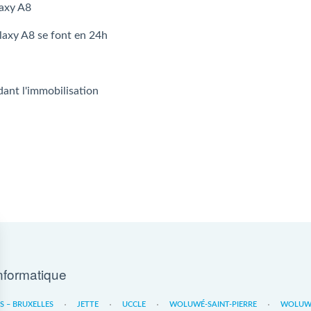
laxy A8
laxy A8 se font en 24h
dant l'immobilisation
nformatique
ES – BRUXELLES
JETTE
UCCLE
WOLUWÉ-SAINT-PIERRE
WOLUWE