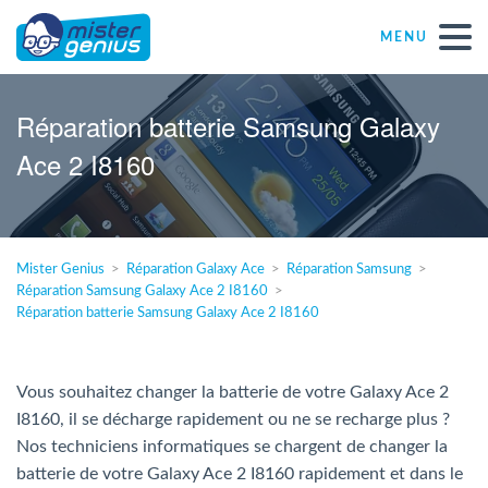
MENU
Réparations – Dépannages
Réparation batterie Samsung Galaxy
Ace 2 I8160
Magasins informatiques toutes marques
Particulier
Mister Genius
Réparation Galaxy Ace
Réparation Samsung
Réparation Samsung Galaxy Ace 2 I8160
Indépendant
Réparation batterie Samsung Galaxy Ace 2 I8160
PME
Vous souhaitez changer la batterie de votre Galaxy Ace 2
I8160, il se décharge rapidement ou ne se recharge plus ?
ASBL
Nos techniciens informatiques se chargent de changer la
batterie de votre Galaxy Ace 2 I8160 rapidement et dans le