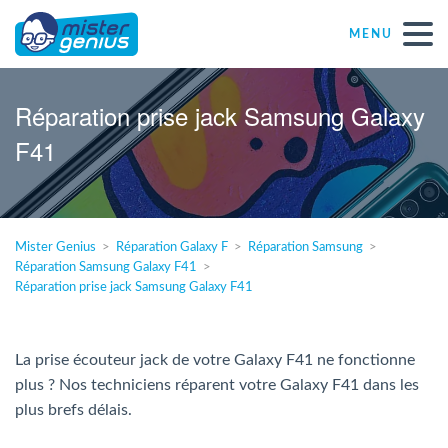
MENU
Réparations – Dépannages
Réparation prise jack Samsung Galaxy
F41
Magasins informatiques toutes marques
Particulier
Mister Genius
Réparation Galaxy F
Réparation Samsung
Réparation Samsung Galaxy F41
Indépendant
Réparation prise jack Samsung Galaxy F41
PME
La prise écouteur jack de votre Galaxy F41 ne fonctionne
plus ? Nos techniciens réparent votre Galaxy F41 dans les
ASBL
plus brefs délais.