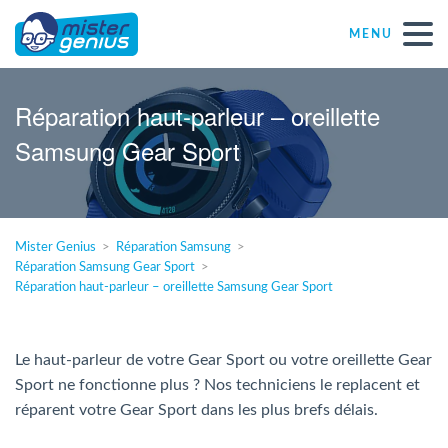
MENU
Réparations – Dépannages
Réparation haut-parleur – oreillette
Samsung Gear Sport
Magasins informatiques toutes marques
Particulier
Mister Genius
Réparation Samsung
Réparation Samsung Gear Sport
Indépendant
Réparation haut-parleur – oreillette Samsung Gear Sport
PME
Le haut-parleur de votre Gear Sport ou votre oreillette Gear
Sport ne fonctionne plus ? Nos techniciens le replacent et
ASBL
réparent votre Gear Sport dans les plus brefs délais.