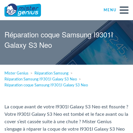
MENU
Réparations – Dépannages
Réparation coque Samsung I9301I
Galaxy S3 Neo
Magasins informatiques toutes marques
Particulier
Mister Genius
Réparation Samsung
Réparation Samsung I9301I Galaxy S3 Neo
Indépendant
Réparation coque Samsung I9301I Galaxy S3 Neo
PME
La coque avant de votre I9301I Galaxy S3 Neo est fissurée ?
Votre I9301I Galaxy S3 Neo est tombé et le face avant ou la
ASBL
cover s’est cassée suite à une chute ? Mister Genius
s’engage à réparer la coque de votre I9301I Galaxy S3 Neo