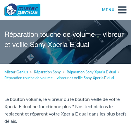
MENU
Réparations – Dépannages
Réparation touche de volume – vibreur
et veille Sony Xperia E dual
Magasins informatiques toutes marques
Particulier
Mister Genius
Réparation Sony
Réparation Sony Xperia E dual
Réparation touche de volume – vibreur et veille Sony Xperia E dual
Indépendant
PME
Le bouton volume, le vibreur ou le bouton veille de votre
Xperia E dual ne fonctionne plus ? Nos techniciens le
replacent et réparent votre Xperia E dual dans les plus brefs
ASBL
délais.