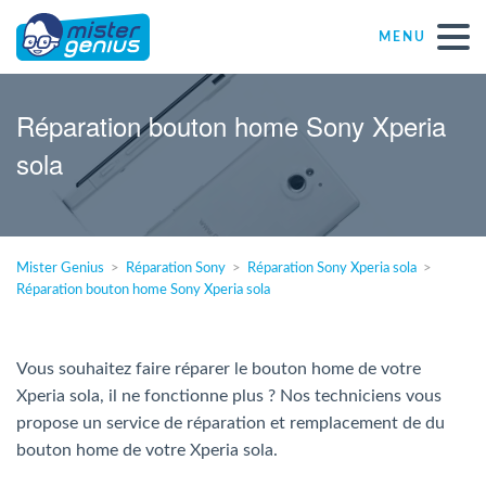
MENU
Réparations – Dépannages
Réparation bouton home Sony Xperia
sola
Magasins informatiques toutes marques
Particulier
Mister Genius
Réparation Sony
Réparation Sony Xperia sola
Réparation bouton home Sony Xperia sola
Indépendant
PME
Vous souhaitez faire réparer le bouton home de votre
Xperia sola, il ne fonctionne plus ? Nos techniciens vous
propose un service de réparation et remplacement de du
ASBL
bouton home de votre Xperia sola.