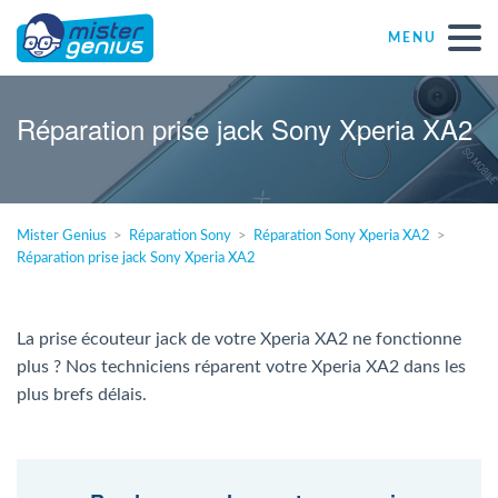
MENU
Réparations – Dépannages
Réparation prise jack Sony Xperia XA2
Magasins informatiques toutes marques
Mister Genius
Réparation Sony
Réparation Sony Xperia XA2
Particulier
Réparation prise jack Sony Xperia XA2
Indépendant
La prise écouteur jack de votre Xperia XA2 ne fonctionne
plus ? Nos techniciens réparent votre Xperia XA2 dans les
PME
plus brefs délais.
ASBL