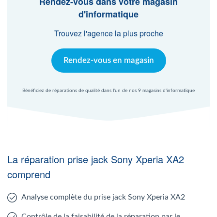
Rendez-vous dans votre magasin
Agent Windows
d'informatique
Trouvez l'agence la plus proche
Agent Mac
Rendez-vous en magasin
Fr
Nl
En
Bénéficiez de réparations de qualité dans l'un de nos 9 magasins d'informatique
La réparation prise jack Sony Xperia XA2
comprend
Analyse complète du prise jack Sony Xperia XA2
Contrôle de la faisabilité de la réparation par le