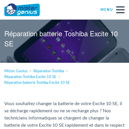
MENU
Réparations – Dépannages
Réparation batterie Toshiba Excite 10
SE
Magasins informatiques toutes marques
Particulier
Mister Genius
Réparation Toshiba
Réparation Toshiba Excite 10 SE
Indépendant
Réparation batterie Toshiba Excite 10 SE
PME
Vous souhaitez changer la batterie de votre Excite 10 SE, il
se décharge rapidement ou ne se recharge plus ? Nos
ASBL
techniciens informatiques se chargent de changer la
batterie de votre Excite 10 SE rapidement et dans le respect