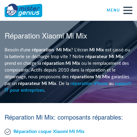
MENU
Réparations – Dépannages
Réparation Xiaomi Mi Mix
Magasins informatiques toutes marques
Besoin d'une
réparation
Mi Mix
? L'écran
Mi Mix
est cassé ou
la batterie se décharge trop vite ? Notre
réparateur Mi Mix
prend en charge la
réparation Mi Mix
ou le remplacement des
Particulier
composants. Actifs depuis 2010 dans la réparation et le
dépannage, nous proposons des
réparations Mi Mix
garanties
par un
réparateur Mi Mix
. De la
réparation iPhone
au
support
Indépendant
IT pour entreprises
.
PME
Réparation Mi Mix: composants réparables:
ASBL
Réparation coque Xiaomi Mi Mix