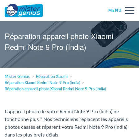
MENU
Réparations – Dépannages
Réparation appareil photo Xiaomi
Redmi Note 9 Pro (India)
Magasins informatiques toutes marques
Particulier
Mister Genius
Réparation Xiaomi
Réparation Xiaomi Redmi Note 9 Pro (India)
Indépendant
Réparation appareil photo Xiaomi Redmi Note 9 Pro (India)
PME
L’appareil photo de votre Redmi Note 9 Pro (India) ne
fonctionne plus ? Nos techniciens replacent les appareils
ASBL
photos cassés et réparent votre Redmi Note 9 Pro (India)
dans les plus brefs délais.