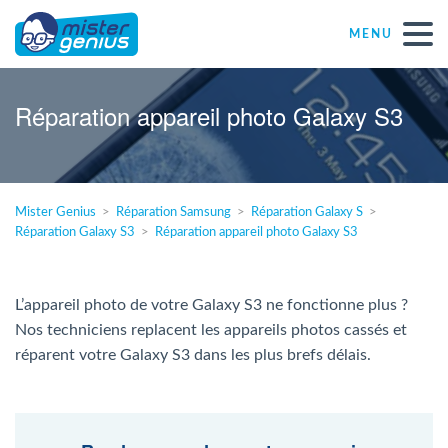
MENU
Réparations – Dépannages
Réparation appareil photo Galaxy S3
Magasins informatiques toutes marques
Mister Genius
Réparation Samsung
Réparation Galaxy S
Particulier
Réparation Galaxy S3
Réparation appareil photo Galaxy S3
Indépendant
L’appareil photo de votre Galaxy S3 ne fonctionne plus ?
Nos techniciens replacent les appareils photos cassés et
PME
réparent votre Galaxy S3 dans les plus brefs délais.
ASBL