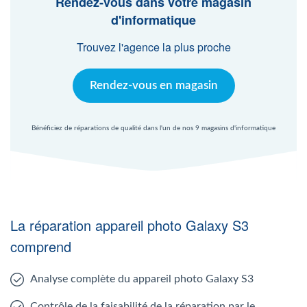
Rendez-vous dans votre magasin
Agent Windows
d'informatique
Trouvez l'agence la plus proche
Agent Mac
Rendez-vous en magasin
Fr
Nl
En
Bénéficiez de réparations de qualité dans l'un de nos 9 magasins d'informatique
La réparation appareil photo Galaxy S3
comprend
Analyse complète du appareil photo Galaxy S3
Contrôle de la faisabilité de la réparation par le