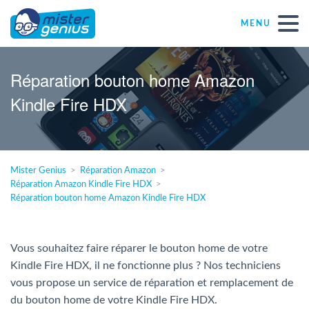
MENU
Réparations – Dépannages
Réparation bouton home Amazon
Kindle Fire HDX
Magasins informatiques toutes marques
Particulier
Mister Genius
Réparation Amazon
Réparation Amazon Kindle Fire HDX
Indépendant
Réparation bouton home Amazon Kindle Fire HDX
PME
Vous souhaitez faire réparer le bouton home de votre
Kindle Fire HDX, il ne fonctionne plus ? Nos techniciens
ASBL
vous propose un service de réparation et remplacement de
du bouton home de votre Kindle Fire HDX.