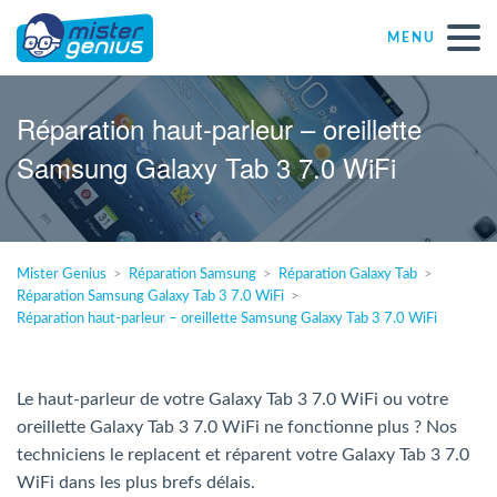
MENU
Réparations – Dépannages
Réparation haut-parleur – oreillette
Samsung Galaxy Tab 3 7.0 WiFi
Magasins informatiques toutes marques
Particulier
Mister Genius
Réparation Samsung
Réparation Galaxy Tab
Réparation Samsung Galaxy Tab 3 7.0 WiFi
Indépendant
Réparation haut-parleur – oreillette Samsung Galaxy Tab 3 7.0 WiFi
PME
Le haut-parleur de votre Galaxy Tab 3 7.0 WiFi ou votre
oreillette Galaxy Tab 3 7.0 WiFi ne fonctionne plus ? Nos
ASBL
techniciens le replacent et réparent votre Galaxy Tab 3 7.0
WiFi dans les plus brefs délais.