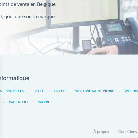
oints de vente en Belgique
l, quel que soit la marque
nformatique
ES – BRUXELLES
JETTE
UCCLE
WOLUWÉ-SAINT-PIERRE
WOLUWE
WATERLOO
WAVRE
À propos
Conditions