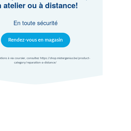
 atelier ou à distance!
En toute sécurité
Rendez-vous en magasin
ations à via coursier, consultez https://shop.mistergenius.be/product-
category/reparation-a-distance/