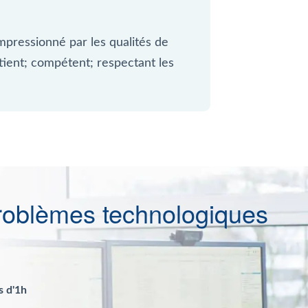
mpressionné par les qualités de
atient; compétent; respectant les
roblèmes technologiques
s d'1h