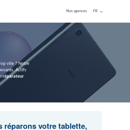
Nos agences
FR
rop vite ? Notre
sants. Actifs
un
réparateur
 réparons votre tablette,