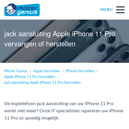
MENU
Réparations – Dépannages (nl)
jack aansluiting Apple iPhone 11 Pro
vervangen of herstellen
Computerwinkels in Belgïe
Zelfstandige
Mister Genius
Apple herstellen
iPhone herstellen
Apple iPhone 11 Pro herstellen
KMO
jack aansluiting Apple iPhone 11 Pro herstellen
VZW
De koptelefoon jack aansluiting van uw iPhone 11 Pro
werkt niet meer? Onze IT specialisten repareren uw iPhone
Windows Agent
11 Pro zo spoedig mogelijk.