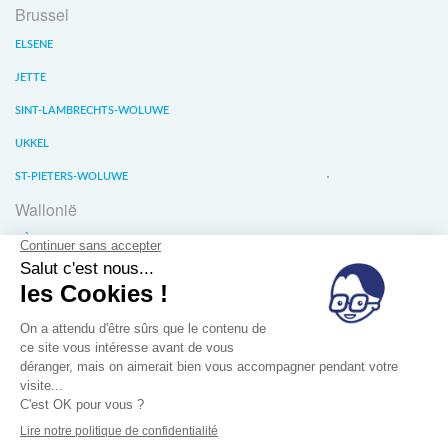
Brussel
ELSENE
JETTE
SINT-LAMBRECHTS-WOLUWE
UKKEL
ST-PIETERS-WOLUWE
Wallonië
LIÈGE
WATERLOO
WAVER
Over ons
Verkoopvoorwaarde
Privacy van gegevens
Jobs