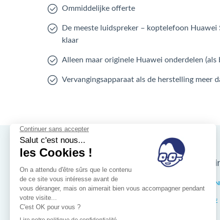
Ommiddelijke offerte
De meeste luidspreker – koptelefoon Huawei 
klaar
Alleen maar originele Huawei onderdelen (als 
Vervangingsapparaat als de herstelling meer 
Nos magasins d'i
Brussel
ELSEN
Wallonië
LIÈGE