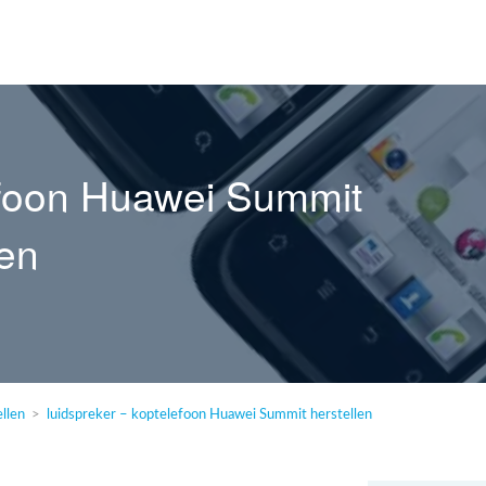
lefoon Huawei Summit
len
llen
luidspreker – koptelefoon Huawei Summit herstellen