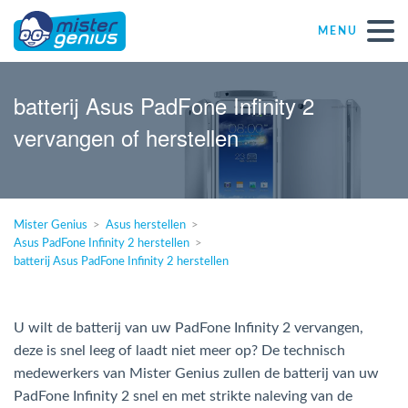
MENU
Réparations – Dépannages (nl)
batterij Asus PadFone Infinity 2
vervangen of herstellen
Computerwinkels in Belgïe
Zelfstandige
Mister Genius
Asus herstellen
Asus PadFone Infinity 2 herstellen
KMO
batterij Asus PadFone Infinity 2 herstellen
VZW
U wilt de batterij van uw PadFone Infinity 2 vervangen,
deze is snel leeg of laadt niet meer op? De technisch
Windows Agent
medewerkers van Mister Genius zullen de batterij van uw
PadFone Infinity 2 snel en met strikte naleving van de