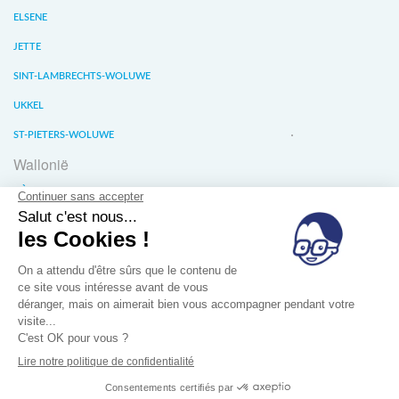
ELSENE
JETTE
SINT-LAMBRECHTS-WOLUWE
UKKEL
ST-PIETERS-WOLUWE
Wallonië
LIÈGE
WATERLOO
WAVER
Over ons
Verkoopvoorwaarde
Privacy van gegevens
Jobs
Blog