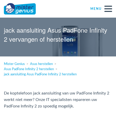
MENU
Réparations – Dépannages (nl)
jack aansluiting Asus PadFone Infinity
2 vervangen of herstellen
Computerwinkels in Belgïe
Zelfstandige
Mister Genius
Asus herstellen
Asus PadFone Infinity 2 herstellen
KMO
jack aansluiting Asus PadFone Infinity 2 herstellen
VZW
De koptelefoon jack aansluiting van uw PadFone Infinity 2
werkt niet meer? Onze IT specialisten repareren uw
Windows Agent
PadFone Infinity 2 zo spoedig mogelijk.