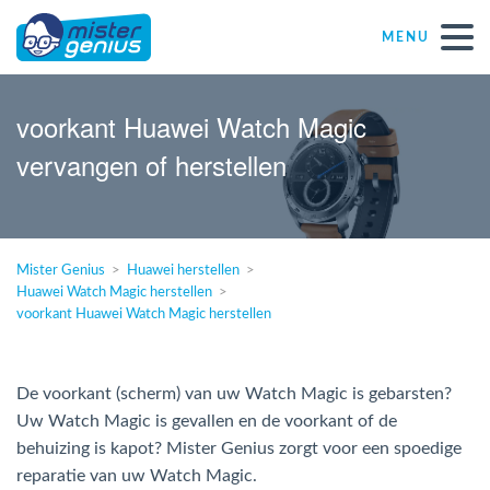
MENU
Réparations – Dépannages (nl)
voorkant Huawei Watch Magic
vervangen of herstellen
Computerwinkels in Belgïe
Zelfstandige
Mister Genius
Huawei herstellen
Huawei Watch Magic herstellen
KMO
voorkant Huawei Watch Magic herstellen
VZW
De voorkant (scherm) van uw Watch Magic is gebarsten?
Uw Watch Magic is gevallen en de voorkant of de
Windows Agent
behuizing is kapot? Mister Genius zorgt voor een spoedige
reparatie van uw Watch Magic.