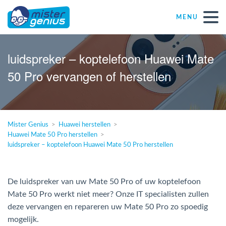
MENU
Réparations – Dépannages (nl)
luidspreker – koptelefoon Huawei Mate
50 Pro vervangen of herstellen
Computerwinkels in Belgïe
Zelfstandige
Mister Genius
Huawei herstellen
Huawei Mate 50 Pro herstellen
KMO
luidspreker – koptelefoon Huawei Mate 50 Pro herstellen
VZW
De luidspreker van uw Mate 50 Pro of uw koptelefoon
Mate 50 Pro werkt niet meer? Onze IT specialisten zullen
Windows Agent
deze vervangen en repareren uw Mate 50 Pro zo spoedig
mogelijk.